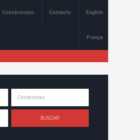
Construccion
Contacto
English
França