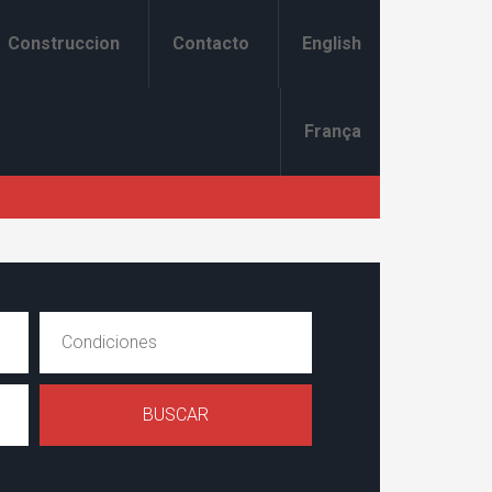
Construccion
Contacto
English
França