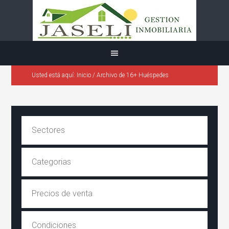
Usted está aquí:
Inicio
/
Archivo de 16+ Huéspedes