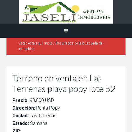
Usted está aquí:
Inicio
/
Resultados de la búsqueda de
inmuebles
Terreno en venta en Las
Terrenas playa popy lote 52
Precio:
90,000 USD
Dirección:
Punta Popy
Ciudad:
Las Terrenas
Estado:
Samana
ZIP: