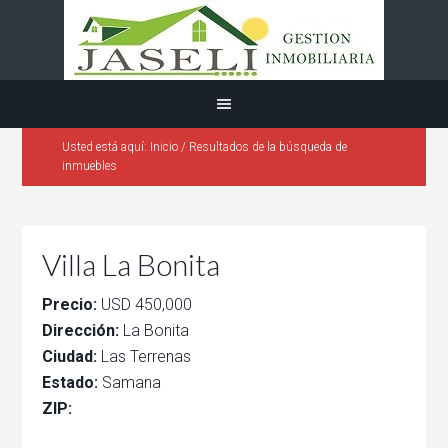
Usted está aquí:
Inicio
/
Resultados de la búsqueda de
inmuebles
Villa La Bonita
Precio:
USD 450,000
Dirección:
La Bonita
Ciudad:
Las Terrenas
Estado:
Samana
ZIP: