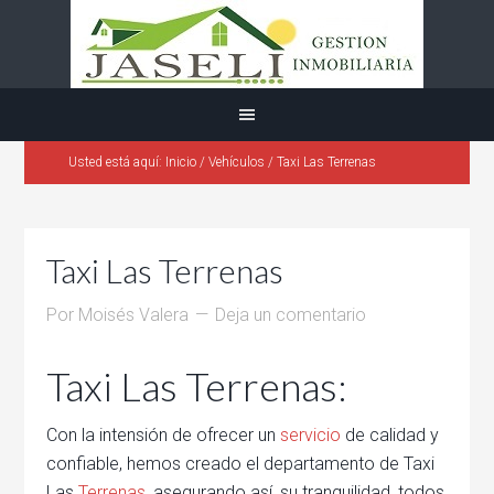
Usted está aquí:
Inicio
/
Vehículos
/
Taxi Las Terrenas
Taxi Las Terrenas
Por
Moisés Valera
Deja un comentario
Taxi Las Terrenas:
Con la intensión de ofrecer un
servicio
de calidad y
confiable, hemos creado el departamento de Taxi
Las
Terrenas
, asegurando así, su tranquilidad, todos