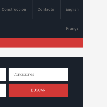
Construccion
Contacto
English
França